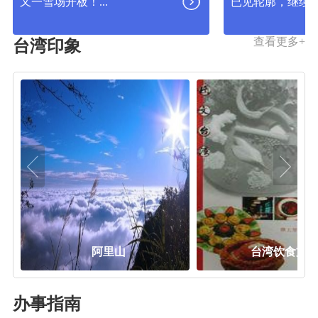
已见轮廓，继续...
这届长春冰雪新..
查看更多+
台湾印象
台湾饮食文化
台湾菜
办事指南