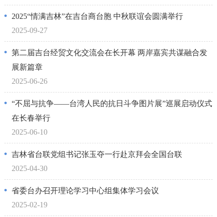
2025“情满吉林”在吉台商台胞 中秋联谊会圆满举行
2025-09-27
第二届吉台经贸文化交流会在长开幕 两岸嘉宾共谋融合发
展新篇章
2025-06-26
“不屈与抗争——台湾人民的抗日斗争图片展”巡展启动仪式
在长春举行
2025-06-10
吉林省台联党组书记张玉夺一行赴京拜会全国台联
2025-04-30
省委台办召开理论学习中心组集体学习会议
2025-02-19