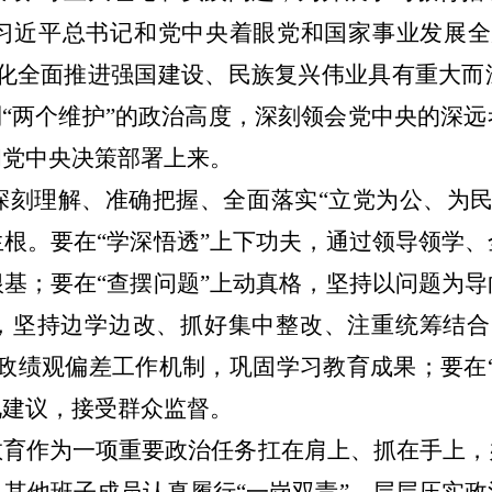
习近平总书记和党中央着眼党和国家事业发展全
化全面推进强国建设、民族复兴伟业具有重大而
到
“
两个维护
”
的政治高度，深刻领会党中央的深远
和党中央决策部署上来。
深刻理解、准确把握、全面落实
“
立党为公、为
生根。要在
“
学深悟透
”
上下功夫，通过领导领学、
根基；要在
“
查摆问题
”
上动真格，
坚持
以问题
为
导
，坚持边学边改、抓好集中整改、注重统筹结合
政绩观偏差工作机制，巩固学习教育成果；要在
见建议，接受群众监督。
教育作为一项重要政治任务扛在肩上、抓在手上，