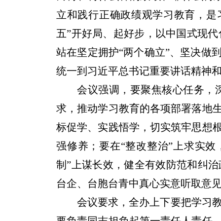
立和践行正确政绩观学习教育，是
五
”
开好局、起好步，以中国式现代
站在坚定拥护
“
两个确立
”
、坚决做
统一到习近平总书记重要讲话精神
会议强调，要聚焦核心任务，
求，推动学习教育的各项部署落地
标促学、实践悟学，切实筑牢思想
强修养；要在
“
整改整治
”
上求实效
制
”
上谋长效，健全有效防范和纠治
台企、台胞台青中真心实意听取意
会议要求，全办上下要把学习