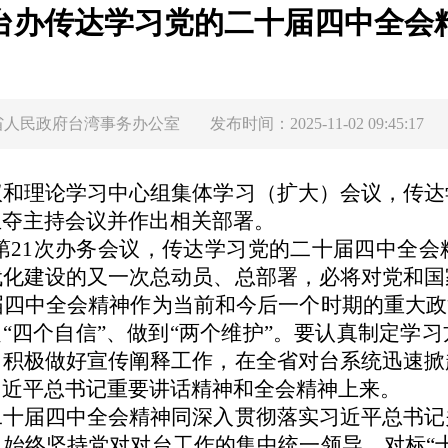
台办传达学习党的二十届四中全会
省人民政府台湾事务办公室
发布时间：2025-11-02 09:45:17
议和理论学习中心组集体学习（扩大）会议，传达
玉夺主持会议并作出相关部署。
25年第21次办务会议，传达学习党的二十届四中
代化建设的又一次总动员、总部署，必将对党和国
四中全会精神作为当前和今后一个时期的重大政
定“四个自信”、做到“两个维护”。要认真制定学
，积极做好宣传阐释工作，在全省对台系统迅速掀
习近平总书记重要讲话精神和全会精神上来。
二十届四中全会精神同深入贯彻落实习近平总书记
始终坚持党对对台工作的集中统一领导，对标“