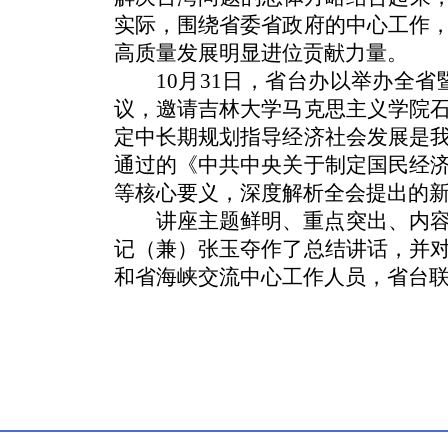
实际，围绕省委省政府的中心工作
高质量发展明显进位贡献力量。
10月31日，省台办以举办全
议，邀请吉林大学马克思主义学院
定中长期规划指导经济社会发展是
通过的《中共中央关于制定国民经
等核心要义，深度解析全会提出的
讲座主题鲜明、重点突出、内
记（兼）张玉夺作了总结讲话，并
和省海峡交流中心工作人员，省台