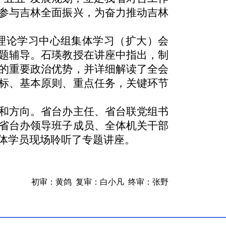
参与吉林全面振兴，为奋力推动吉林
开理论学习中心组集体学习（扩大）会
题辅导。石瑛教授在讲座中指出，制
的重要政治优势，并详细解读了全会
标、基本原则、重点任务，关键环节
和方向。省台办主任、省台联党组书
省台办领导班子成员、全体机关干部
体学员现场聆听了专题讲座。
初审：黄鸽 复审：白小凡 终审：张野