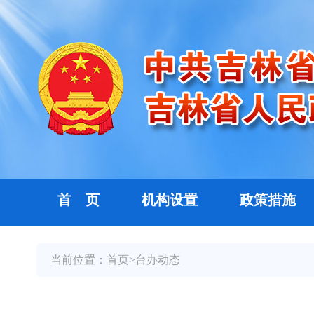
首 页
机构设置
政策措施
当前位置：
首页
>
台办动态