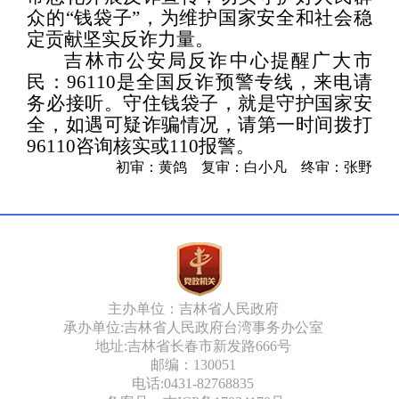
众的
“
钱袋子
”
，为维护国家安全和社会稳
定贡献坚实反诈力量。
吉林市公安局反诈中心
提醒广大市
民：
96110
是全国反诈预警专线，来电请
务必接听。守住钱袋子，就是守护国家安
全，如遇可疑诈骗情况，请第一时间拨打
96110
咨询核实或
110
报警。
初审：黄鸽 复审：白小凡 终审：张野
主办单位：吉林省人民政府
承办单位:吉林省人民政府台湾事务办公室
地址:吉林省长春市新发路666号
邮编：130051
电话:0431-82768835