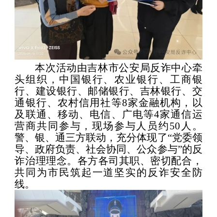
本次活动由
吉林市公安局反诈中心
牵
头组织，中国银行、农业银行、工商银
行、建设银行、邮储银行、吉林银行、交
通银行、农村信用社等
8
家金融机构，以
及联通、移动、电信、广电等
4
家通信运
营商共同参与，现场参与人员约
50
人。
警、银、通三方联动，充分体现了
“
党委领
导、政府负责、社会协同、公众参与
”
的反
诈治理理念。各方各司其职、密切配合，
共同为市民筑起一道坚实的反诈安全防
线。