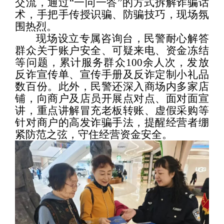
交流，通过
“
一问一答
”
的方式拆解诈骗话
术，手把手传授识骗、防骗技巧，现场氛
围热烈。
现场设立专属咨询台，民警耐心解答
群众关于账户安全、可疑来电、资金冻结
等问题，累计服务群众
100
余人次，发放
反诈宣传单、宣传手册及反诈定制小礼品
数百份。此外，
民警
还深入商场内多家店
铺，向商户及店员开展点对点、面对面宣
讲，重点讲解冒充老板转账、虚假采购等
针对商户的高发诈骗手法，提醒经营者绷
紧防范之弦，守住经营资金安全。