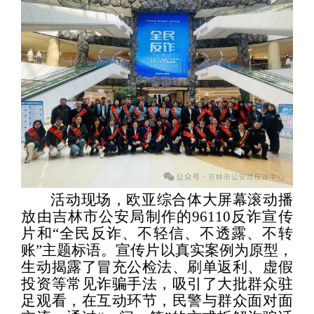
活动
现场
，欧亚综合体大屏幕滚动播
放由吉林市公安局制作的
96110
反诈宣传
片和
“
全民反诈、不轻信、不透露、不转
账
”
主题标语。宣传片以真实案例为原型，
生动揭露了冒充公检法、刷单返利、虚假
投资等常见诈骗手法，吸引了大批群众驻
足观看，在互动环节，民警与群众面对面