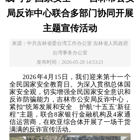
局反诈中心联合多部门协同开展
主题宣传活动
来源：
中共吉林省委台湾工作办公室 吉林省人民政府
台湾事务办公室
发布时间：2026-05-28 14:53:21
2026
年
4
月
15
日，我们迎来第十一个
全民国家安全教育日。为深入贯彻总体国
家安全观，切实增强全民国家安全意识和
反诈防骗能力，吉林市
公安局
反诈中心，
紧扣
“
统筹发展和安全
护航
‘
十五五
’
新征
程
”
主题，联合
8
家银行金融机构及
4
家通
信运营商，在欧亚综合体开展了一场干货
满满的反诈宣传活动。