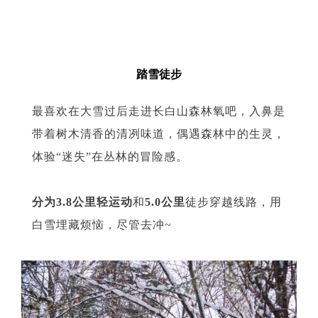
05
踏雪徒步
最喜欢在大雪过后走进长白山森林氧吧，入鼻是
带着树木清香的清冽味道，偶遇森林中的生灵，
体验“迷失”在丛林的冒险感。
分为3.8公里轻运动
和
5.0公里
徒步穿越线路，用
白雪埋藏烦恼，尽管去冲~