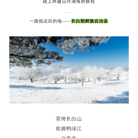
踏上跨越山河湖海的旅程
......
一路抵达
目的地——
长白朝鲜族自治县
背倚长白山
前拥鸭绿江