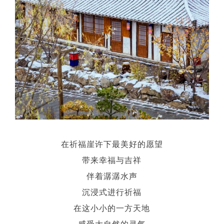
在祈福崖许下最美好的愿望
带来幸福与吉祥
伴着潺潺水声
沉浸式进行祈福
在这小小的一方天地