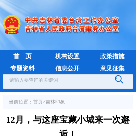
首 页
机构设置
政策措施
专题资料
信息公开
意见征集
当前位置：
首页
>
吉林印象
12月，与这座宝藏小城来一次邂
逅！