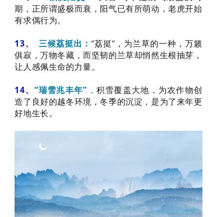
期，正所谓盛极而衰，阳气已有所萌动，老虎开始
有求偶行为
。
13、
三候荔挺出：
“荔挺”，为兰草的一种，万籁
俱寂，万物冬藏，而坚韧的兰草却悄然生根抽芽，
让人感佩生命的力量。
14、
“
瑞雪兆丰年”
，
积雪覆盖大地，为农作物创
造了良好的越冬环境，冬季的沉淀，是为了来年更
好地生长。