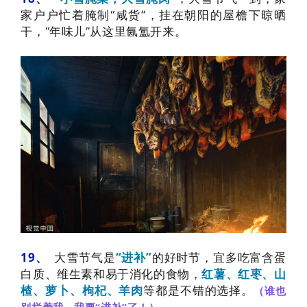
家户户忙着腌制“咸货”，挂在朝阳的屋檐下晾晒
干，
“年味儿”从这里氤氲开来。
19、
大雪节气是
“进补”
的好时节，宜多吃富含蛋
白质、维生素和易于消化的食物，
红薯、红枣、山
楂、萝卜、枸杞、羊肉
等
都是不错的选
择。
（谁也
别拦着我，我要“进补”了！）