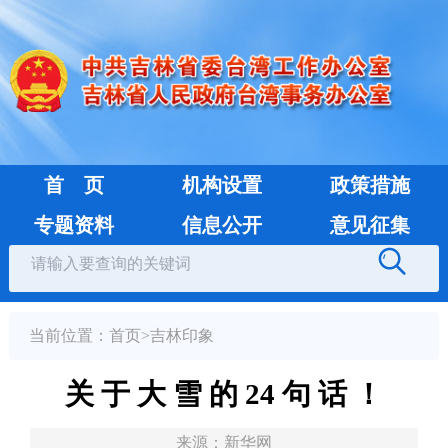
首 页
机构设置
政策措施
专题资料
信息公开
意见征集
当前位置：
首页
>
吉林印象
关 于 大 雪 的 24 句 话 ！
来源：
新华网