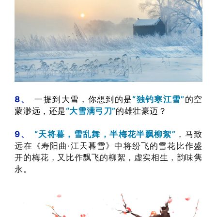
8、
一提到大雪，你想到的是
“独钓寒江雪”
的空
蒙渺远，还是
“大雪满弓刀”
的雄壮豪迈？
9、
“
天将暮，雪乱舞，半梅花半飘柳絮”
，马致
远在《寿阳曲·江天暮雪》中将
纷飞的雪花比作盛
开的梅花，
又比作飘飞的柳絮，
虚实相生，
韵味隽
永。