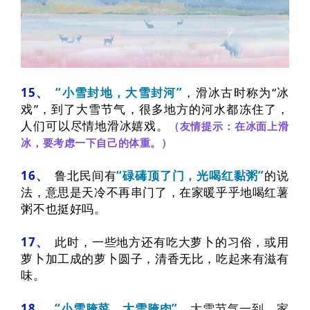
15、
“小雪封地，大雪封河”
，
滑冰古时称为“冰
戏”，
到了大雪节气，很多地方的河水都冻住了，
人们可以尽情地滑冰嬉戏。
（友情提示：在冰面上滑
冰，要考虑一下自己的体重。）
16、
鲁北民间有
“碌碡顶了门，光喝红黏粥”
的说
法，意思是天冷不再串门了，在家暖乎乎地喝红薯
粥不也挺好吗。
17、
此时，一些地方还有吃大萝卜的习俗，或用
萝卜加工成的萝卜圆子，
清香无比，吃起来有滋有
味
。
18、
“小雪腌菜，大雪腌肉”
，
大雪节气一到，家