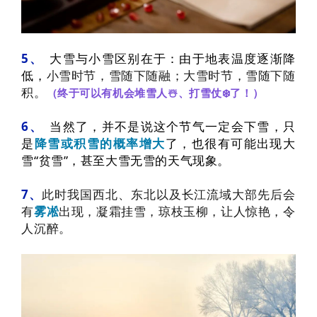
5、
大雪与小雪区别在于：
由于地表温度逐渐降
低，
小雪时节，雪随下随融；
大雪时节，雪随下随
积。
（终于可以有机会堆雪人☃️、打雪仗❄️了！）
6、
当然了，并不是说这个节气一定会下雪，只
是
降雪或积雪的概率增大
了，也很有可能出现大
雪“贫雪”，甚至大雪无雪的天气现象。
7、
此时
我国西北、东北以及长江流域大部先后会
有
雾凇
出现，凝霜挂雪，琼枝玉柳，
让人惊艳，令
人沉醉。