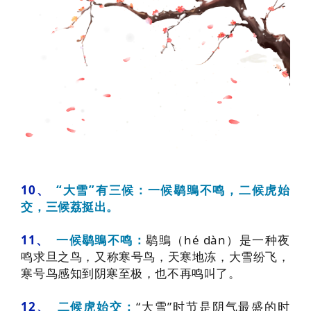
10、
“大雪”有三候：
一候鹖鴠不鸣，
二候虎始
交，
三候荔挺出。
11、
鹖鴠（hé dàn）是一种夜
一候鹖鴠不鸣：
鸣求旦之鸟，又称寒号鸟，天寒地冻，大雪纷飞，
寒号鸟感知到阴寒至极，也不再鸣叫了。
12、
“大雪”时节是阴气最盛的时
二候虎始交：