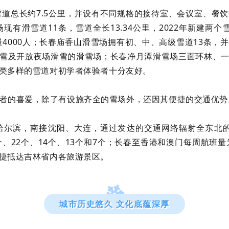
雪道总长约7.5公里，并设有不同规格的接待室、会议室、餐
有滑雪道11条，雪道全长13.34公里，2022年新建两个
量4000人；长春庙香山滑雪场拥有初、中、高级雪道13条
雪及开放夜场滑雪的滑雪场；长春净月潭滑雪场三面环林、
类多样的雪道对初学者体验者十分友好。
者的喜爱，除了有设施齐全的雪场外，还因其便捷的交通优势
尔滨，南接沈阳、大连，通过发达的交通网络辐射全东北的
、22个、14个、13个和7个；长春至香港和澳门每周航班
捷抵达吉林省内各旅游景区。
城市历史悠久 文化底蕴深厚