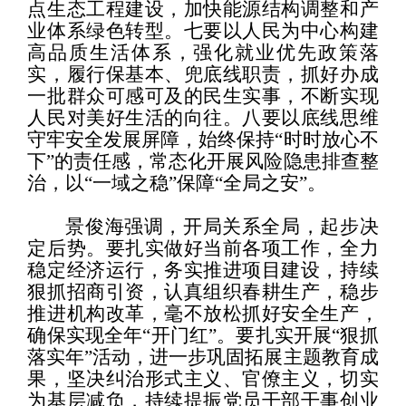
点生态工程建设，加快能源结构调整和产
业体系绿色转型。七要以人民为中心构建
高品质生活体系，强化就业优先政策落
实，履行保基本、兜底线职责，抓好办成
一批群众可感可及的民生实事，不断实现
人民对美好生活的向往。八要以底线思维
守牢安全发展屏障，始终保持“时时放心不
下”的责任感，常态化开展风险隐患排查整
治，以“一域之稳”保障“全局之安”。
景俊海强调，开局关系全局，起步决
定后势。要扎实做好当前各项工作，全力
稳定经济运行，务实推进项目建设，持续
狠抓招商引资，认真组织春耕生产，稳步
推进机构改革，毫不放松抓好安全生产，
确保实现全年“开门红”。要扎实开展“狠抓
落实年”活动，进一步巩固拓展主题教育成
果，坚决纠治形式主义、官僚主义，切实
为基层减负，持续提振党员干部干事创业