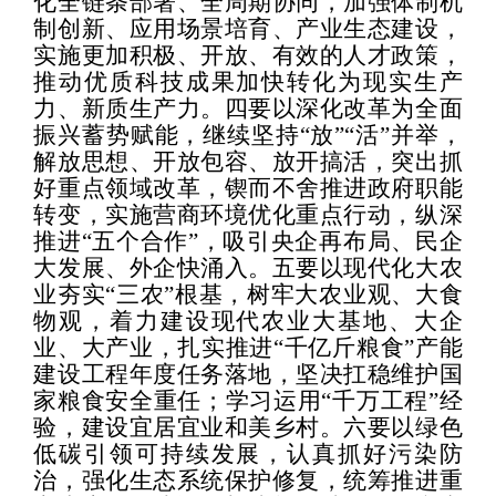
化全链条部署、全周期协同，加强体制机
制创新、应用场景培育、产业生态建设，
实施更加积极、开放、有效的人才政策，
推动优质科技成果加快转化为现实生产
力、新质生产力。四要以深化改革为全面
振兴蓄势赋能，继续坚持“放”“活”并举，
解放思想、开放包容、放开搞活，突出抓
好重点领域改革，锲而不舍推进政府职能
转变，实施营商环境优化重点行动，纵深
推进“五个合作”，吸引央企再布局、民企
大发展、外企快涌入。五要以现代化大农
业夯实“三农”根基，树牢大农业观、大食
物观，着力建设现代农业大基地、大企
业、大产业，扎实推进“千亿斤粮食”产能
建设工程年度任务落地，坚决扛稳维护国
家粮食安全重任；学习运用“千万工程”经
验，建设宜居宜业和美乡村。六要以绿色
低碳引领可持续发展，认真抓好污染防
治，强化生态系统保护修复，统筹推进重