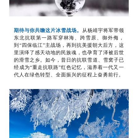
期待与你共瞻这片冰雪战场。
从杨靖宇将军带领
东北抗联第一路军穿林海、跨雪原、御外侮，
到“四保临江”主战场，再到抗美援朝大后方，这
里演绎了感天动地的民族魂，也孕育了泽被后世
的滑雪之乡。如今，昔日的抗联雪道、雪窝子已
经成为“重走抗联路”红色记忆，滋养着一代又一
代人在绿色转型、全面振兴的征程上奋勇前行。