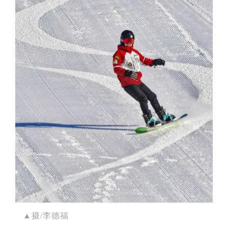
▲摄/李德福